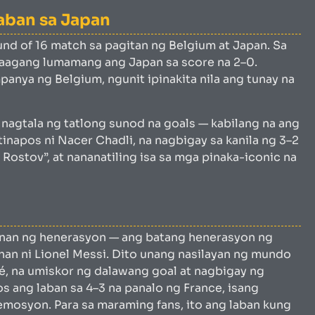
aban sa Japan
nd of 16 match sa pagitan ng Belgium at Japan. Sa
aagang lumamang ang Japan sa score na 2–0.
anya ng Belgium, ngunit ipinakita nila ang tunay na
nagtala ng tatlong sunod na goals — kabilang na ang
napos ni Nacer Chadli, na nagbigay sa kanila ng 3–2
 Rostov”, at nananatiling isa sa mga pinaka-iconic na
banan ng henerasyon — ang batang henerasyon ng
han ni Lionel Messi. Dito unang nasilayan ng mundo
é, na umiskor ng dalawang goal at nagbigay ng
s ang laban sa 4–3 na panalo ng France, isang
emosyon. Para sa maraming fans, ito ang laban kung