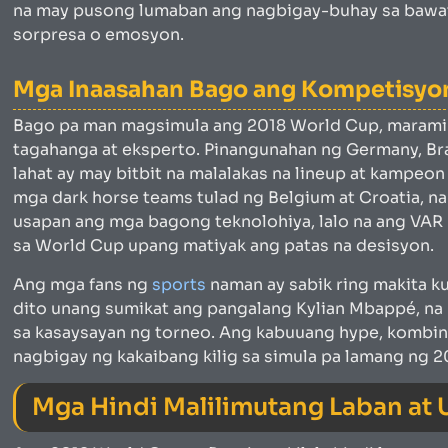
na may pusong lumaban ang nagbigay-buhay sa bawat l
sorpresa o emosyon.
Mga Inaasahan Bago ang Kompetisyo
Bago pa man magsimula ang 2018 World Cup, marami 
tagahanga at eksperto. Pinangunahan ng Germany, Braz
lahat ay may bitbit na malalakas na lineup at kampeon 
mga dark horse teams tulad ng Belgium at Croatia, na
usapan ang mga bagong teknolohiya, lalo na ang VAR 
sa World Cup upang matiyak ang patas na desisyon.
Ang mga fans ng
sports
naman ay sabik ring makita ku
dito unang sumikat ang pangalang Kylian Mbappé, na 
sa kasaysayan ng torneo. Ang kabuuang hype, kombi
nagbigay ng kakaibang kilig sa simula pa lamang ng 2
Mga Hindi Malilimutang Laban at 