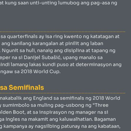
 at kung saan unti-unting lumubog ang pag-asa ng
sa quarterfinals ay isa ring kwento ng katatagan at
ang kanilang karangalan at pinilit ang laban
gunit sa huli, nanaig ang disiplina at tapang ng
eper na si Danijel Subašić, upang manalo sa
hindi lamang lakas kundi puso at determinasyon ang
wngaw sa 2018 World Cup.
sa Semifinals
nakabalik ang England sa semifinals ng 2018 World
ay sumimbolo sa muling pag-usbong ng “Three
lden Boot, at sa inspirasyon ng manager na si
a Ingles na makamit ang kaluwalhatian. Bagaman
ang kampanya ay nagsilbing patunay na ang kabataan,