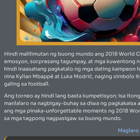
Hindi malilimutan ng buong mundo ang 2018 World Cu
emosyon, sorpresang tagumpay, at mga kuwentong na
hindi inaasahang pagkatalo ng mga dating kampeon h
nina Kylian Mbappé at Luka Modrić, naging simbolo i
galing sa football.
Ang torneo ay hindi lang basta kumpetisyon; isa ito
manlalaro na nagbigay-buhay sa diwa ng pagkakaisa at
ang mga pinaka-unforgettable moments ng 2018 Worl
sa mga tagpong nagpasigaw sa buong mundo.
Maglaro