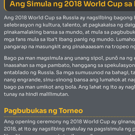
Ang Simula ng 2018 World Cup sa 
Ang 2018 World Cup sa Russia ay nagsilbing bagong k
selebrasyon ng kultura, talento, at pagkakaisa ng dai
pinakamalaking bansa sa mundo, at mula sa pagbubuk
mga fans mula sa iba’t ibang panig ng mundo. Lumahok
pangarap na masungkit ang pinakaaasam na tropeo ng
Bago pa man magsimula ang unang sipol, punô na ng
inaasahan sa mga pambato, hanggang sa spekulasyon 
entablado ng Russia. Sa mga sumusunod na bahagi, t
nang engrande, sinu-sinong bansa ang lumahok at nagd
bago pa man umikot ang bola. Ang lahat ng ito ay na
tunay na hindi malilimutan.
Pagbubukas ng Torneo
Ang opening ceremony ng 2018 World Cup ay ginanap
2018, at ito ay nagsilbing makulay na pagsisimula ng