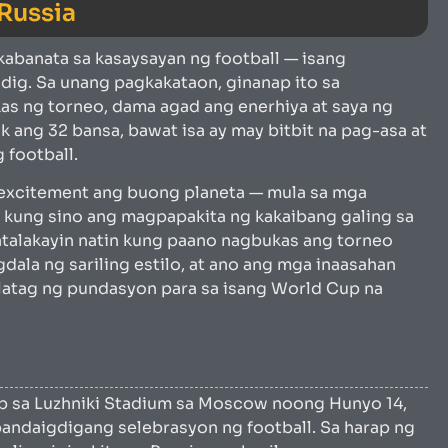
Russia
abanata sa kasaysayan ng football — isang
gdig. Sa unang pagkakataon, ginanap ito sa
as ng torneo, dama agad ang enerhiya at saya ng
 ang 32 bansa, bawat isa ay may bitbit na pag-asa at
 football.
 excitement ang buong planeta — mula sa mga
kung sino ang magpapakita ng kakaibang galing sa
atalakayin natin kung paano nagbukas ang torneo
ala ng sariling estilo, at ano ang mga inaasahan
glatag ng pundasyon para sa isang World Cup na
 sa Luzhniki Stadium sa Moscow noong Hunyo 14,
 pandaigdigang selebrasyon ng football. Sa harap ng