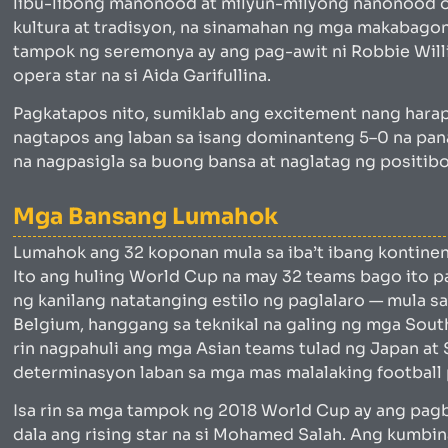
libu-libong manonood at milyun-milyong nanonood on
kultura at tradisyon, na sinamahan ng mga makabagon
tampok ng seremonya ay ang pag-awit ni Robbie Willi
opera star na si Aida Garifullina.
Pagkatapos nito, sumiklab ang excitement nang harap
nagtapos ang laban sa isang dominanteng 5–0 na pa
na nagpasigla sa buong bansa at naglatag ng positib
Mga Bansang Lumahok
Lumahok ang 32 koponan mula sa iba’t ibang kontinen
Ito ang huling World Cup na may 32 teams bago ito p
ng kanilang natatanging estilo ng paglalaro — mula s
Belgium, hanggang sa teknikal na galing ng mga South
rin nagpahuli ang mga Asian teams tulad ng Japan at 
determinasyon laban sa mga mas malalaking football
Isa rin sa mga tampok ng 2018 World Cup ay ang pagb
dala ang rising star na si Mohamed Salah. Ang kumb