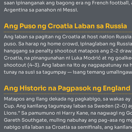
saan ipinanganak ang bagong era ng French football,
Argentina sa panahon ni Messi.
Ang Puso ng Croatia Laban sa Russia
Ang laban sa pagitan ng Croatia at host nation Russia 
puso. Sa harap ng home crowd, ipinaglaban ng Russia 
hanggang sa penalty shootout matapos ang 2–2 draw. N
Croatia, na pinangunahan ni Luka Modrić at ng goalke
shootout (4–3). Ang laban na ito ay nagpapatunay na 
tunay na susi sa tagumpay — isang temang umalinga
Ang Historic na Pagpasok ng England 
Matapos ang ilang dekada ng pagkabigo, sa wakas ay 
Cup. Ang kanilang tagumpay laban sa Sweden (2–0) 
Lions.” Sa pamumuno ni Harry Kane, na nagwagi ng Go
Gareth Southgate, muling nabuhay ang pag-asa ng mg
nabigo sila laban sa Croatia sa semifinals, ang kanil