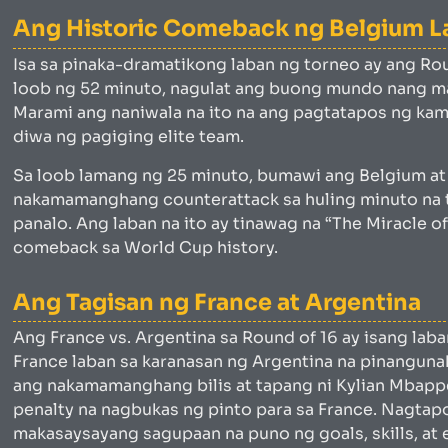
Ang Historic Comeback ng Belgium L
Isa sa pinaka-dramatikong laban ng torneo ay ang Rou
loob ng 52 minuto, nagulat ang buong mundo nang m
Marami ang naniwala na ito na ang pagtatapos ng kamp
diwa ng pagiging elite team.
Sa loob lamang ng 25 minuto, bumawi ang Belgium at 
nakamamanghang counterattack sa huling minuto na ti
panalo. Ang laban na ito ay tinawag na “The Miracle of
comeback sa World Cup history.
Ang Tagisan ng France at Argentina
Ang France vs. Argentina sa Round of 16 ay isang la
France laban sa karanasan ng Argentina na pinanguna
ang nakamamanghang bilis at tapang ni Kylian Mbapp
penalty na nagbukas ng pinto para sa France. Nagtapo
makasaysayang sagupaan na puno ng goals, skills, at 