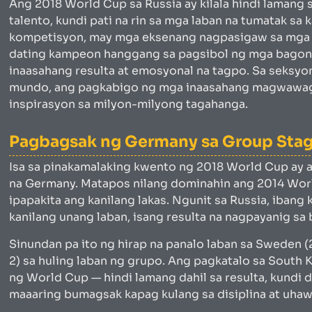
Ang 2018 World Cup sa Russia ay kilala hindi laman
talento, kundi pati na rin sa mga laban na tumatak sa
kompetisyon, may mga eksenang nagpasigaw sa mga fa
dating kampeon hanggang sa pagsibol ng mga bagong
inaasahang resulta at emosyonal na tagpo. Sa seksyon
mundo, ang pagkabigo ng mga inaasahang magwawagi
inspirasyon sa milyon-milyong tagahanga.
Pagbagsak ng Germany sa Group Sta
Isa sa pinakamalaking kwento ng 2018 World Cup ay
na Germany. Matapos nilang dominahin ang 2014 World
ipapakita ang kanilang lakas. Ngunit sa Russia, ibang 
kanilang unang laban, isang resulta na nagpayanig s
Sinundan pa ito ng hirap na panalo laban sa Sweden (
2) sa huling laban ng grupo. Ang pagkatalo sa South 
ng World Cup — hindi lamang dahil sa resulta, kundi d
maaaring bumagsak kapag kulang sa disiplina at uha