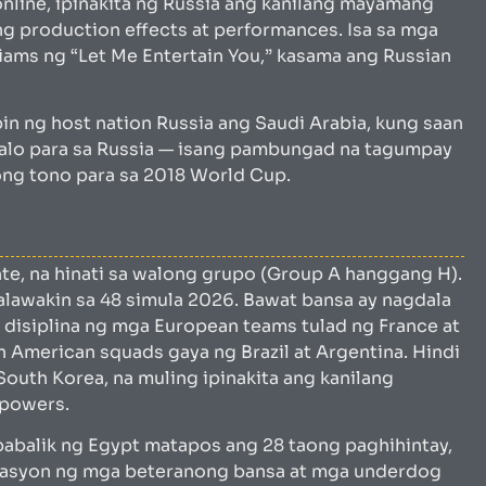
line, ipinakita ng Russia ang kanilang mayamang
g production effects at performances. Isa sa mga
ams ng “Let Me Entertain You,” kasama ang Russian
in ng host nation Russia ang Saudi Arabia, kung saan
nalo para sa Russia — isang pambungad na tagumpay
ong tono para sa 2018 World Cup.
te, na hinati sa walong grupo (Group A hanggang H).
alawakin sa 48 simula 2026. Bawat bansa ay nagdala
a disiplina ng mga European teams tulad ng France at
 American squads gaya ng Brazil at Argentina. Hindi
South Korea, na muling ipinakita ang kanilang
 powers.
abalik ng Egypt matapos ang 28 taong paghihintay,
inasyon ng mga beteranong bansa at mga underdog