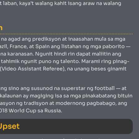
aban, kaya’t walang kahit isang araw na walang
n
na agad ang prediksyon at inaasahan mula sa mga
il, France, at Spain ang listahan ng mga paborito —
na karanasan. Ngunit hindi rin dapat maliitin ang
 tahimik ngunit puno ng talento. Marami ring pinag-
(Video Assistant Referee), na unang beses ginamit
ng sino ang susunod na superstar ng football — at
kalaunan ay magiging isa sa mga pinakabatang bituin
nasyon ng tradisyon at modernong pagbabago, ang
018 World Cup sa Russia.
Upset