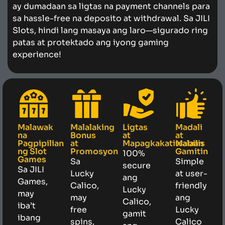
ay dumadaan sa ligtas na payment channels para
sa hassle-free na deposito at withdrawal. Sa JILI
Slots, hindi lang masaya ang laro—sigurado ring
patas at protektado ang iyong gaming
experience!
Malawak
Malalaking
Ligtas
Madali
na
Bonus
at
at
Pagpipilian
at
Mapagkakatiwalaan
Mabilis
ng Slot
Promosyon
Gamitin
100%
Games
Sa
Simple
secure
Sa JILI
Lucky
at user-
ang
Games,
Calico,
friendly
Lucky
may
may
ang
Calico,
iba’t
free
Lucky
gamit
ibang
spins,
Calico