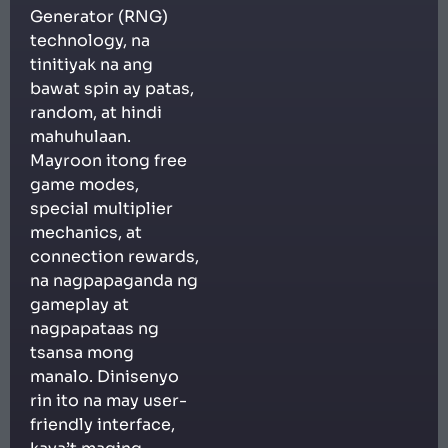
Generator (RNG)
technology, na
tinitiyak na ang
bawat spin ay patas,
random, at hindi
mahuhulaan.
Mayroon itong free
game modes,
special multiplier
mechanics, at
connection rewards,
na nagpapaganda ng
gameplay at
nagpapataas ng
tsansa mong
manalo. Dinisenyo
rin ito na may user-
friendly interface,