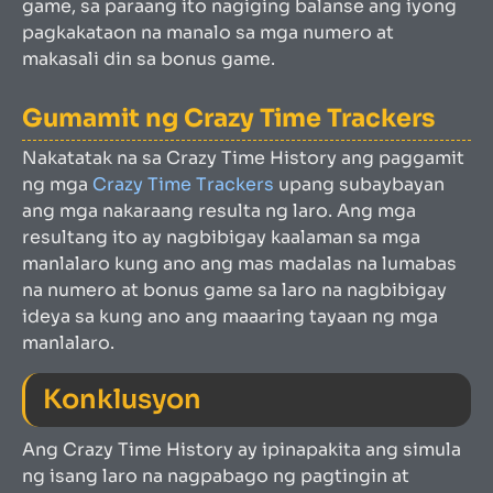
game, sa paraang ito nagiging balanse ang iyong
pagkakataon na manalo sa mga numero at
makasali din sa bonus game.
Gumamit ng Crazy Time Trackers
Nakatatak na sa Crazy Time History ang paggamit
ng mga
Crazy Time Trackers
upang subaybayan
ang mga nakaraang resulta ng laro. Ang mga
resultang ito ay nagbibigay kaalaman sa mga
manlalaro kung ano ang mas madalas na lumabas
na numero at bonus game sa laro na nagbibigay
ideya sa kung ano ang maaaring tayaan ng mga
manlalaro.
Konklusyon
Ang Crazy Time History ay ipinapakita ang simula
ng isang laro na nagpabago ng pagtingin at