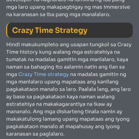
mga laro upang makapagbigay ng mas immersive
na karanasan sa iba pang mga manalalaro.
Crazy Time Strategy
Hindi makukumpleto ang usapan tungkol sa Crazy
Time history kung walang mga estratehiya na
tumatak na madalas gamitin mga manlalaro, kaya
naman sa bahaging ito aalamin natin ang ilan sa
mga
Crazy Time strategy
na madalas gamitin ng
mga manlalaro upang mapataas ang kanilang
pagkakataon manalo sa laro. Paalala lang, ang laro
ay base sa pagkakataon kaya naman walang
estratehiya na makakagarantiya na ikaw ay
mananalo. Ang mga diskarteng tinala namin ay
makakatulong lamang upang mapataas ang iyong
pagkakataon manalo at mapahusay ang iyong
karanasan sa paglalaro.