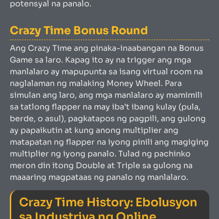
potensyal na panalo.
Crazy Time Bonus Round
Ang Crazy Time ang pinaka-inaabangan na Bonus
Game sa laro. Kapag ito ay na trigger ang mga
manlalaro ay mapupunta sa isang virtual room na
naglalaman ng malaking Money Wheel. Para
simulan ang laro, ang mga manlalaro ay mamimili
sa tatlong flapper na may iba’t ibang kulay (pula,
berde, o asul), pagkatapos ng pagpili, ang gulong
ay papaikutin at kung anong multiplier ang
matapatan ng flapper na iyong pinili ang magiging
multiplier ng iyong panalo. Tulad ng pachinko
meron din itong Double at Triple sa gulong na
maaaring magpataas ng panalo ng manlalaro.
Crazy Time History: Ebolusyon
sa Industriya ng Online