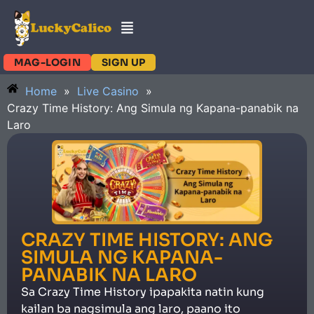
MAG-LOGIN
SIGN UP
Home
»
Live Casino
»
Crazy Time History: Ang Simula ng Kapana-panabik na
Laro
CRAZY TIME HISTORY: ANG
SIMULA NG KAPANA-
PANABIK NA LARO
Sa Crazy Time History ipapakita natin kung
kailan ba nagsimula ang laro, paano ito