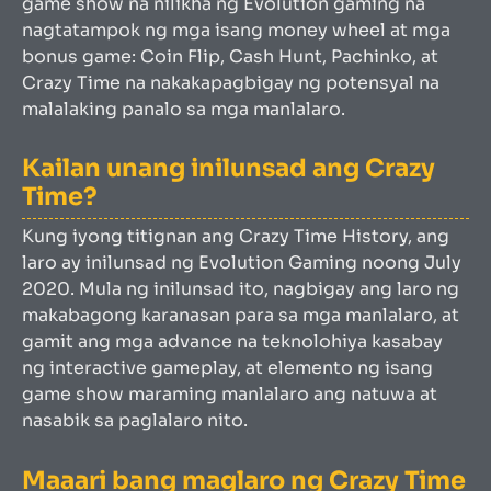
game show na nilikha ng Evolution gaming na
nagtatampok ng mga isang money wheel at mga
bonus game: Coin Flip, Cash Hunt, Pachinko, at
Crazy Time na nakakapagbigay ng potensyal na
malalaking panalo sa mga manlalaro.
Kailan unang inilunsad ang Crazy
Time?
Kung iyong titignan ang Crazy Time History, ang
laro ay inilunsad ng Evolution Gaming noong July
2020. Mula ng inilunsad ito, nagbigay ang laro ng
makabagong karanasan para sa mga manlalaro, at
gamit ang mga advance na teknolohiya kasabay
ng interactive gameplay, at elemento ng isang
game show maraming manlalaro ang natuwa at
nasabik sa paglalaro nito.
Maaari bang maglaro ng Crazy Time