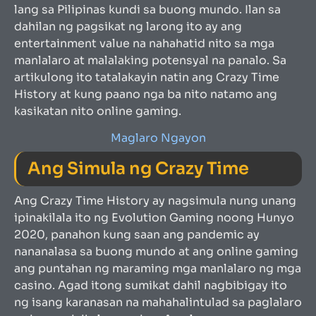
lang sa Pilipinas kundi sa buong mundo. Ilan sa
dahilan ng pagsikat ng larong ito ay ang
entertainment value na nahahatid nito sa mga
manlalaro at malalaking potensyal na panalo. Sa
artikulong ito tatalakayin natin ang Crazy Time
History at kung paano nga ba nito natamo ang
kasikatan nito online gaming.
Maglaro Ngayon
Ang Simula ng Crazy Time
Ang Crazy Time History ay nagsimula nung unang
ipinakilala ito ng Evolution Gaming noong Hunyo
2020, panahon kung saan ang pandemic ay
nananalasa sa buong mundo at ang online gaming
ang puntahan ng maraming mga manlalaro ng mga
casino. Agad itong sumikat dahil nagbibigay ito
ng isang karanasan na mahahalintulad sa paglalaro