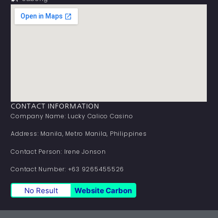
CONTACT INFORMATION
Company Name: Lucky Calico Casino
Address: Manila, Metro Manila, Philippines
Contact Person: Irene Jonson
Contact Number: +63 9265455526
No Result
Website Carbon