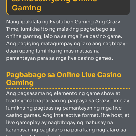
Gaming
Nang ipakilala ng Evolution Gaming Ang Crazy
Time, lumikha ito ng malaking pagbabago sa
online gaming, lalo na sa mga live casino game.
Ang pagiging matagumpay ng laro ang nagbigay-
daan upang lumikha ng mas mataas na
pamantayan para sa mga live casino games.
Pagbabago sa Online Live Casino
Gaming
Ang pagsasama ng elemento ng game show at
tradisyonal na paraan ng pagtaya sa Crazy Time ay
lumikha ng pagtaas ng pamantayan ng mga live
casino games. Ang interactive format, live host, at
live gameplay ay nagbibigay ng mahusay na
karanasan ng paglalaro na para kang naglalaro sa