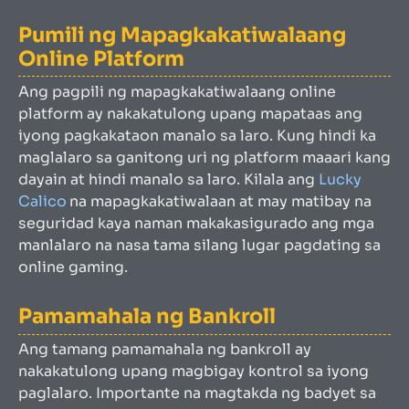
Pumili ng Mapagkakatiwalaang
Online Platform
Ang pagpili ng mapagkakatiwalaang online
platform ay nakakatulong upang mapataas ang
iyong pagkakataon manalo sa laro. Kung hindi ka
maglalaro sa ganitong uri ng platform maaari kang
dayain at hindi manalo sa laro. Kilala ang
Lucky
Calico
na mapagkakatiwalaan at may matibay na
seguridad kaya naman makakasigurado ang mga
manlalaro na nasa tama silang lugar pagdating sa
online gaming.
Pamamahala ng Bankroll
Ang tamang pamamahala ng bankroll ay
nakakatulong upang magbigay kontrol sa iyong
paglalaro. Importante na magtakda ng badyet sa