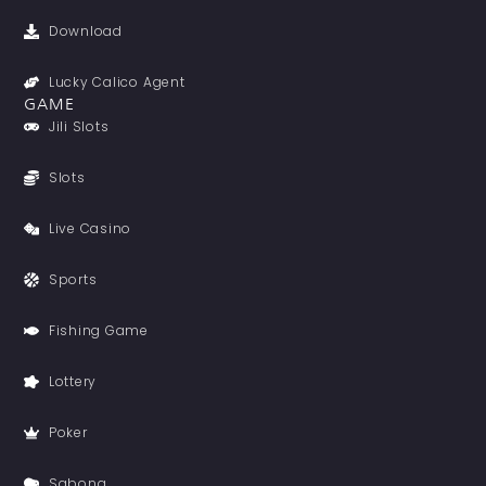
Download
Lucky Calico Agent
GAME
Jili Slots
Slots
Live Casino
Sports
Fishing Game
Lottery
Poker
Sabong