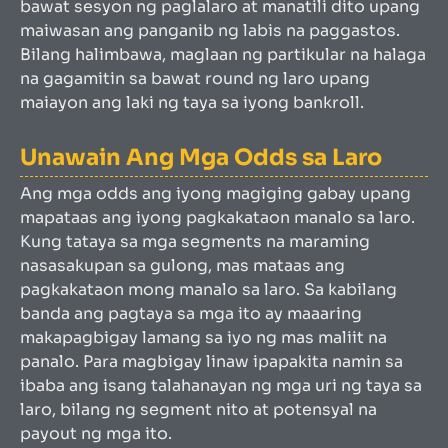
bawat sesyon ng paglalaro at manatili dito upang
maiwasan ang panganib ng labis na paggastos.
Bilang halimbawa, maglaan ng partikular na halaga
na gagamitin sa bawat round ng laro upang
maiayon ang laki ng taya sa iyong bankroll.
Unawain Ang Mga Odds sa Laro
Ang mga odds ang iyong magiging gabay upang
mapataas ang iyong pagkakataon manalo sa laro.
Kung tataya sa mga segments na maraming
nasasakupan sa gulong, mas mataas ang
pagkakataon mong manalo sa laro. Sa kabilang
banda ang pagtaya sa mga ito ay maaaring
makapagbigay lamang sa iyo ng mas maliit na
panalo. Para magbigay linaw ipapakita namin sa
ibaba ang isang talahanayan ng mga uri ng taya sa
laro, bilang ng segment nito at potensyal na
payout ng mga ito.