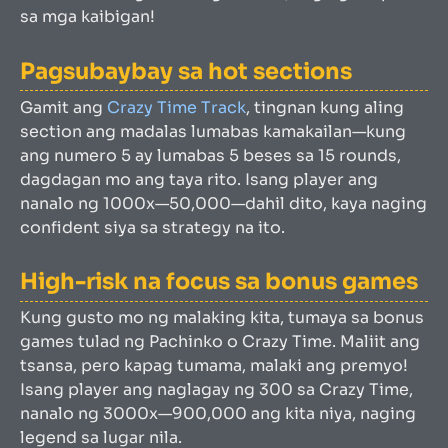
sa mga kaibigan!
Pagsubaybay sa hot sections
Gamit ang
Crazy Time Track
, tingnan kung aling
section ang madalas lumabas kamakailan—kung
ang numero 5 ay lumabas 5 beses sa 15 rounds,
dagdagan mo ang taya rito. Isang player ang
nanalo ng 1000x—50,000—dahil dito, kaya naging
confident siya sa strategy na ito.
High-risk na focus sa bonus games
Kung gusto mo ng malaking kita, tumaya sa bonus
games tulad ng Pachinko o Crazy Time. Maliit ang
tsansa, pero kapag tumama, malaki ang premyo!
Isang player ang naglagay ng 300 sa Crazy Time,
nanalo ng 3000x—900,000 ang kita niya, naging
legend sa lugar nila.