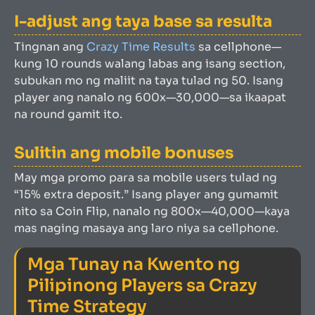
I-adjust ang taya base sa resulta
Tingnan ang
Crazy Time Results
sa cellphone—
kung 10 rounds walang labas ang isang section,
subukan mo ng maliit na taya tulad ng 50. Isang
player ang nanalo ng 600x—30,000—sa ikaapat
na round gamit ito.
Sulitin ang mobile bonuses
May mga promo para sa mobile users tulad ng
“15% extra deposit.” Isang player ang gumamit
nito sa Coin Flip, nanalo ng 800x—40,000—kaya
mas naging masaya ang laro niya sa cellphone.
Mga Tunay na Kwento ng
Pilipinong Players sa Crazy
Time Strategy