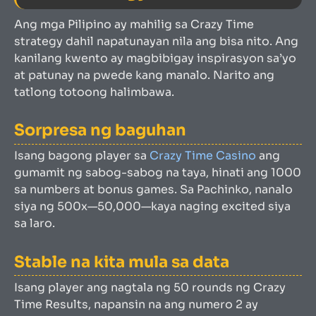
Ang mga Pilipino ay mahilig sa Crazy Time
strategy dahil napatunayan nila ang bisa nito. Ang
kanilang kwento ay magbibigay inspirasyon sa’yo
at patunay na pwede kang manalo. Narito ang
tatlong totoong halimbawa.
Sorpresa ng baguhan
Isang bagong player sa
Crazy Time Casino
ang
gumamit ng sabog-sabog na taya, hinati ang 1000
sa numbers at bonus games. Sa Pachinko, nanalo
siya ng 500x—50,000—kaya naging excited siya
sa laro.
Stable na kita mula sa data
Isang player ang nagtala ng 50 rounds ng Crazy
Time Results, napansin na ang numero 2 ay