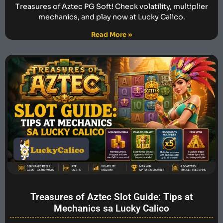
Treasures of Aztec PG Soft! Check volatility, multiplier
mechanics, and play now at Lucky Calico.
Read More »
Treasures of Aztec Slot Guide: Tips at
Mechanics sa Lucky Calico