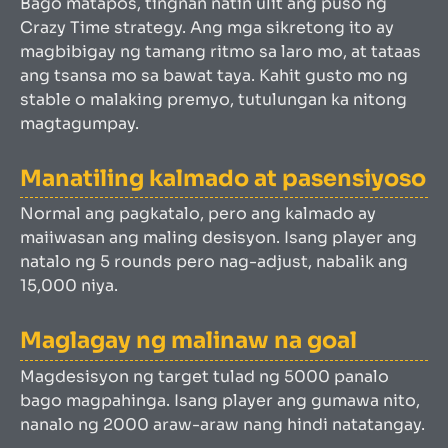
Bago matapos, tingnan natin ulit ang puso ng
Crazy Time strategy. Ang mga sikretong ito ay
magbibigay ng tamang ritmo sa laro mo, at tataas
ang tsansa mo sa bawat taya. Kahit gusto mo ng
stable o malaking premyo, tutulungan ka nitong
magtagumpay.
Manatiling kalmado at pasensiyoso
Normal ang pagkatalo, pero ang kalmado ay
maiiwasan ang maling desisyon. Isang player ang
natalo ng 5 rounds pero nag-adjust, nabalik ang
15,000 niya.
Maglagay ng malinaw na goal
Magdesisyon ng target tulad ng 5000 panalo
bago magpahinga. Isang player ang gumawa nito,
nanalo ng 2000 araw-araw nang hindi natatangay.