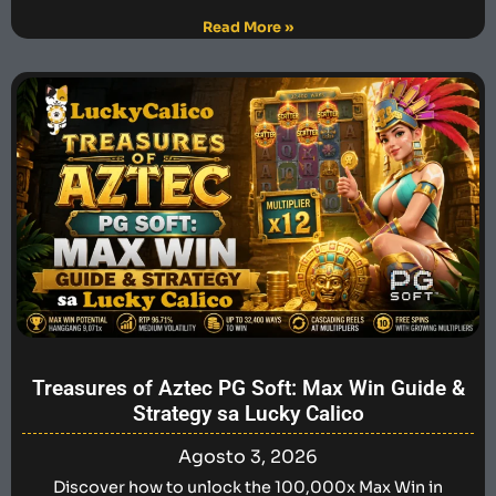
Read More »
Treasures of Aztec PG Soft: Max Win Guide &
Strategy sa Lucky Calico
Agosto 3, 2026
Discover how to unlock the 100,000x Max Win in