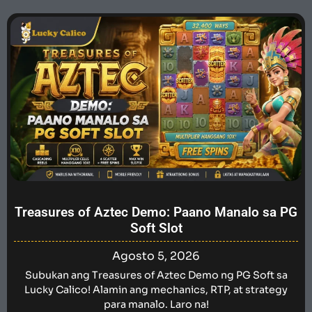
Treasures of Aztec Demo: Paano Manalo sa PG
Soft Slot
Agosto 5, 2026
Subukan ang Treasures of Aztec Demo ng PG Soft sa
Lucky Calico! Alamin ang mechanics, RTP, at strategy
para manalo. Laro na!