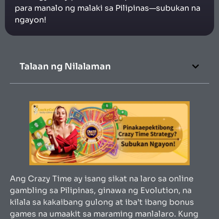
para manalo ng malaki sa Pilipinas—subukan na
ngayon!
Talaan ng Nilalaman
Ang Crazy Time ay isang sikat na laro sa online
gambling sa Pilipinas, ginawa ng Evolution, na
kilala sa kakaibang gulong at iba’t ibang bonus
games na umaakit sa maraming manlalaro. Kung