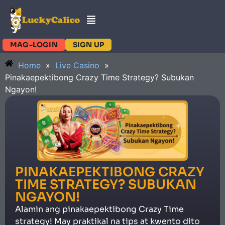
MAG-LOGIN
SIGN UP
Home
»
Live Casino
»
Pinakaepektibong Crazy Time Strategy? Subukan
Ngayon!
PINAKAEPEKTIBONG CRAZY
TIME STRATEGY? SUBUKAN
NGAYON!
Alamin ang pinakaepektibong Crazy Time
strategy! May praktikal na tips at kwento dito