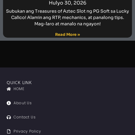
Hulyo 30, 2026
Subukan ang Treasures of Aztec Slot ng PG Soft sa Lucky
Calico! Alamin ang RTP, mechanics, at panalong tips.
Mag-laro at manalo na ngayon!
Read More »
QUICK LINK
HOME
About Us
Contact Us
Privacy Policy