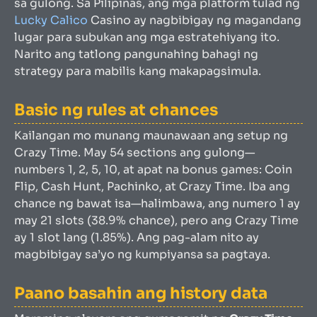
sa gulong. Sa Pilipinas, ang mga platform tulad ng
Lucky Calico
Casino ay nagbibigay ng magandang
lugar para subukan ang mga estratehiyang ito.
Narito ang tatlong pangunahing bahagi ng
strategy para mabilis kang makapagsimula.
Basic ng rules at chances
Kailangan mo munang maunawaan ang setup ng
Crazy Time. May 54 sections ang gulong—
numbers 1, 2, 5, 10, at apat na bonus games: Coin
Flip, Cash Hunt, Pachinko, at Crazy Time. Iba ang
chance ng bawat isa—halimbawa, ang numero 1 ay
may 21 slots (38.9% chance), pero ang Crazy Time
ay 1 slot lang (1.85%). Ang pag-alam nito ay
magbibigay sa’yo ng kumpiyansa sa pagtaya.
Paano basahin ang history data