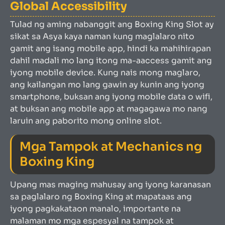
Global Accessibility
Tulad ng aming nabanggit ang Boxing King Slot ay
sikat sa Asya kaya naman kung maglalaro nito
gamit ang isang mobile app, hindi ka mahihirapan
dahil madali mo lang itong ma-aaccess gamit ang
iyong mobile device. Kung nais mong maglaro,
ang kailangan mo lang gawin ay kunin ang iyong
smartphone, buksan ang iyong mobile data o wifi,
at buksan ang mobile app at magagawa mo nang
laruin ang paborito mong online slot.
Mga Tampok at Mechanics ng
Boxing King
Upang mas maging mahusay ang iyong karanasan
sa paglalaro ng Boxing King at mapataas ang
iyong pagkakataon manalo, importante na
malaman mo mga espesyal na tampok at