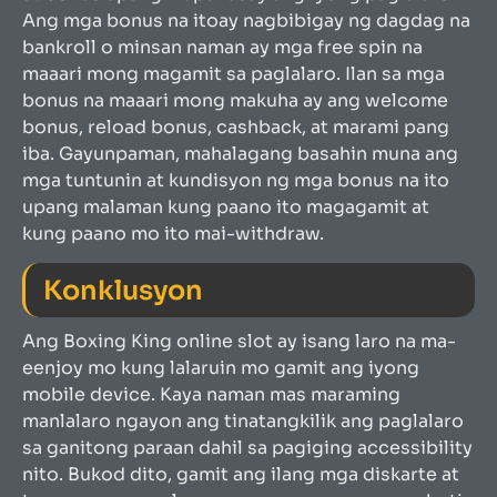
Ang mga bonus na itoay nagbibigay ng dagdag na
bankroll o minsan naman ay mga free spin na
maaari mong magamit sa paglalaro. Ilan sa mga
bonus na maaari mong makuha ay ang welcome
bonus, reload bonus, cashback, at marami pang
iba. Gayunpaman, mahalagang basahin muna ang
mga tuntunin at kundisyon ng mga bonus na ito
upang malaman kung paano ito magagamit at
kung paano mo ito mai-withdraw.
Konklusyon
Ang Boxing King online slot ay isang laro na ma-
eenjoy mo kung lalaruin mo gamit ang iyong
mobile device. Kaya naman mas maraming
manlalaro ngayon ang tinatangkilik ang paglalaro
sa ganitong paraan dahil sa pagiging accessibility
nito. Bukod dito, gamit ang ilang mga diskarte at