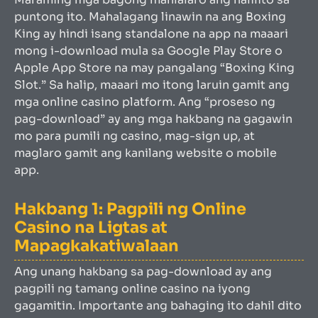
puntong ito. Mahalagang linawin na ang Boxing
King ay hindi isang standalone na app na maaari
mong i-download mula sa Google Play Store o
Apple App Store na may pangalang “Boxing King
Slot.” Sa halip, maaari mo itong laruin gamit ang
mga online casino platform. Ang “proseso ng
pag-download” ay ang mga hakbang na gagawin
mo para pumili ng casino, mag-sign up, at
maglaro gamit ang kanilang website o mobile
app.
Hakbang 1: Pagpili ng Online
Casino na Ligtas at
Mapagkakatiwalaan
Ang unang hakbang sa pag-download ay ang
pagpili ng tamang online casino na iyong
gagamitin. Importante ang bahaging ito dahil dito