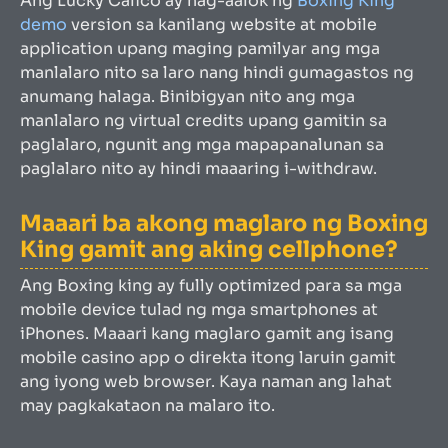
Ang Lucky Calico ay nag-aalok ng
Boxing King
demo
version sa kanilang website at mobile
application upang maging pamilyar ang mga
manlalaro nito sa laro nang hindi gumagastos ng
anumang halaga. Binibigyan nito ang mga
manlalaro ng virtual credits upang gamitin sa
paglalaro, ngunit ang mga mapapanalunan sa
paglalaro nito ay hindi maaaring i-withdraw.
Maaari ba akong maglaro ng Boxing
King gamit ang aking cellphone?
Ang Boxing king ay fully optimized para sa mga
mobile device tulad ng mga smartphones at
iPhones. Maaari kang maglaro gamit ang isang
mobile casino app o direkta itong laruin gamit
ang iyong web browser. Kaya naman ang lahat
may pagkakataon na malaro ito.