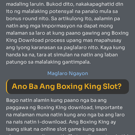
madaling laruin. Bukod dito, nakakapaghatid din
ito ng malalaking potensyal na panalo mula sa
bonus round nito. Sa artikulong ito, aalamin pa
natin ang mga impormasyon na dapat mong
malaman sa laro at kung paano gawing ang Boxing
King Download process upang mas mapahusay
ang iyong karanasan sa paglalaro nito. Kaya kung
handa ka na, tara at simulan na natin ang laban
patungo sa malalaking gantimpala.
Maglaro Ngayon
Ano Ba Ang Boxing King Slot?
Bago natin alamin kung paano nga ba ang
paggawa ng Boxing King download, importante
na malaman muna natin kung ano nga ba ang laro
na nais natin i-download. Ang Boxing King ay
isang sikat na online slot game kung saan