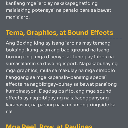
kanilang mga laro ay nakakapaghatid ng
malalaking potensyal na panalo para sa bawat
manlalaro.
Tema, Graphics, at Sound Effects
Ang Boxing King ay isang laro na may temang
boksing, kung saan ang background na isang
boxing ring, mga disenyo, at tunog ay lubos na
sumasalamin sa diwa ng isport. Napakabuhay ng
mga graphics, mula sa makulay na mga simbolo
hanggang sa mga kapansin-pansing special
effects na nagbibigay-buhay sa bawat panalong
kumbinasyon. Dagdag pa rito, ang mga sound
effects ay nagbibigay ng nakakaengganyong
karanasan, na parang nasa mismong ringside ka
na!
Mga Reel, Row, at Paylines