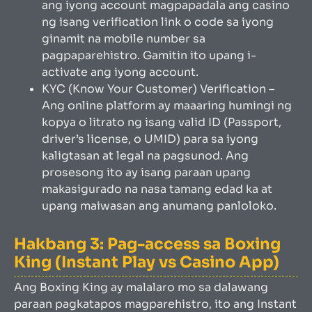
ang iyong account magpapadala ang casino
ng isang verification link o code sa iyong
ginamit na mobile number sa
pagpaparehistro. Gamitin ito upang i-
activate ang iyong account.
KYC (Know Your Customer) Verification –
Ang online platform ay maaaring humingi ng
kopya o litrato ng isang valid ID (Passport,
driver’s license, o UMID) para sa iyong
kaligtasan at legal na pagsunod. Ang
prosesong ito ay isang paraan upang
makasigurado na nasa tamang edad ka at
upang maiwasan ang anumang panloloko.
Hakbang 3: Pag-access sa Boxing
King (Instant Play vs Casino App)
Ang Boxing King ay malalaro mo sa dalawang
paraan pagkatapos magparehistro, ito ang Instant