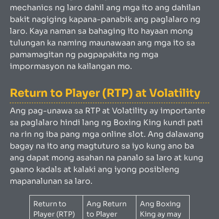
mechanics ng laro dahil ang mga ito ang dahilan
bakit nagiging kapana-panabik ang paglalaro ng
laro. Kaya naman sa bahaging ito hayaan mong
tulungan ka naming maunawaan ang mga ito sa
pamamagitan ng pagpapakita ng mga
impormasyon na kailangan mo.
Return to Player (RTP) at Volatility
Ang pag-unawa sa RTP at Volatility ay importante
sa paglalaro hindi lang ng Boxing King kundi pati
na rin ng iba pang mga online slot. Ang dalawang
bagay na ito ang magtuturo sa iyo kung ano ba
ang dapat mong asahan na panalo sa laro at kung
gaano kadals at kalaki ang iyong posibleng
mapanalunan sa laro.
Return to
Ang Return
Ang Boxing
Player (RTP)
to Player
King ay may