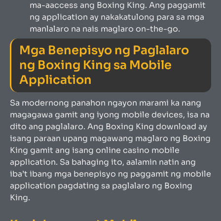
ma-aaccess ang Boxing King. Ang paggamit
ng application ay nakakatulong para sa mga
manlalaro na nais maglaro on-the-go.
Mga Benepisyo ng Paglalaro
ng Boxing King sa Mobile
Application
Sa modernong panahon ngayon marami ka nang
magagawa gamit ang iyong mobile devices, isa na
dito ang paglalaro. Ang Boxing King download ay
isang paraan upang magawang maglaro ng Boxing
King gamit ang isang online casino mobile
application. Sa bahaging ito, aalamin natin ang
iba’t ibang mga benepisyo ng paggamit ng mobile
application pagdating sa paglalaro ng Boxing
King.