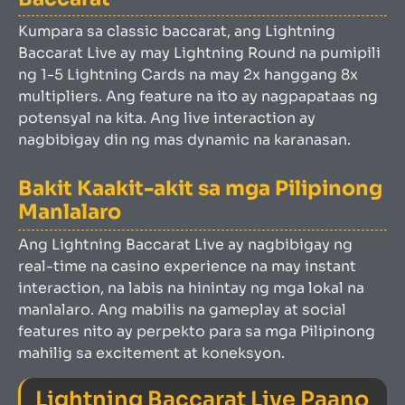
Kumpara sa classic baccarat, ang Lightning
Baccarat Live ay may Lightning Round na pumipili
ng 1-5 Lightning Cards na may 2x hanggang 8x
multipliers. Ang feature na ito ay nagpapataas ng
potensyal na kita. Ang live interaction ay
nagbibigay din ng mas dynamic na karanasan.
Bakit Kaakit-akit sa mga Pilipinong
Manlalaro
Ang Lightning Baccarat Live ay nagbibigay ng
real-time na casino experience na may instant
interaction, na labis na hinintay ng mga lokal na
manlalaro. Ang mabilis na gameplay at social
features nito ay perpekto para sa mga Pilipinong
mahilig sa excitement at koneksyon.
Lightning Baccarat Live Paano