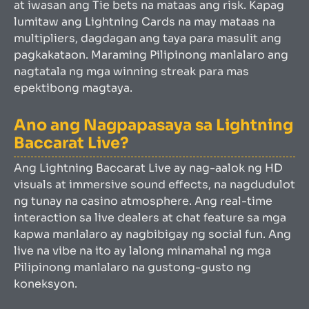
at iwasan ang Tie bets na mataas ang risk. Kapag
lumitaw ang Lightning Cards na may mataas na
multipliers, dagdagan ang taya para masulit ang
pagkakataon. Maraming Pilipinong manlalaro ang
nagtatala ng mga winning streak para mas
epektibong magtaya.
Ano ang Nagpapasaya sa Lightning
Baccarat Live?
Ang Lightning Baccarat Live ay nag-aalok ng HD
visuals at immersive sound effects, na nagdudulot
ng tunay na casino atmosphere. Ang real-time
interaction sa live dealers at chat feature sa mga
kapwa manlalaro ay nagbibigay ng social fun. Ang
live na vibe na ito ay lalong minamahal ng mga
Pilipinong manlalaro na gustong-gusto ng
koneksyon.