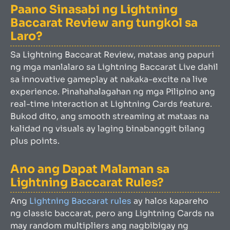
Paano Sinasabi ng Lightning
Baccarat Review ang tungkol sa
Laro?
Sa Lightning Baccarat Review, mataas ang papuri
ng mga manlalaro sa Lightning Baccarat Live dahil
sa innovative gameplay at nakaka-excite na live
experience. Pinahahalagahan ng mga Pilipino ang
real-time interaction at Lightning Cards feature.
Bukod dito, ang smooth streaming at mataas na
kalidad ng visuals ay laging binabanggit bilang
plus points.
Ano ang Dapat Malaman sa
Lightning Baccarat Rules?
Ang
Lightning Baccarat rules
ay halos kapareho
ng classic baccarat, pero ang Lightning Cards na
may random multipliers ang nagbibigay ng