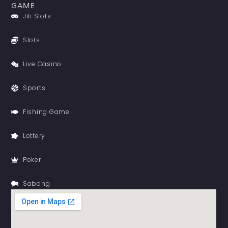
GAME
Jili Slots
Slots
Live Casino
Sports
Fishing Game
Lottery
Poker
Sabong