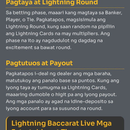
Pagtaya at Lightning Round
Sa betting phase, maaari kang magtaya sa Banker,
Player, o Tie. Pagkatapos, magsisimula ang
Lightning Round, kung saan random na pipiliin
ang Lightning Cards na may multipliers. Ang
phase na ito ay nagdudulot ng dagdag na
excitement sa bawat round.
Pagtutuos at Payout
Pagkatapos i-deal ng dealer ang mga baraha,
matutukoy ang panalo base sa puntos. Kung ang
iyong taya ay tumugma sa Lightning Cards,
maaaring dumoble o higit pa ang iyong payout.
Ang mga panalo ay agad na idine-deposito sa
iyong account para sa susunod na round.
Lightning Baccarat Live Mga