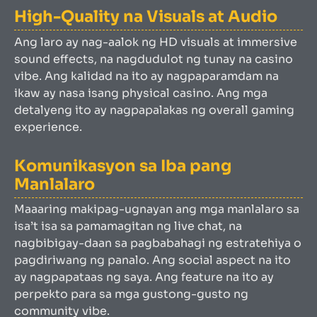
High-Quality na Visuals at Audio
Ang laro ay nag-aalok ng HD visuals at immersive
sound effects, na nagdudulot ng tunay na casino
vibe. Ang kalidad na ito ay nagpaparamdam na
ikaw ay nasa isang physical casino. Ang mga
detalyeng ito ay nagpapalakas ng overall gaming
experience.
Komunikasyon sa Iba pang
Manlalaro
Maaaring makipag-ugnayan ang mga manlalaro sa
isa’t isa sa pamamagitan ng live chat, na
nagbibigay-daan sa pagbabahagi ng estratehiya o
pagdiriwang ng panalo. Ang social aspect na ito
ay nagpapataas ng saya. Ang feature na ito ay
perpekto para sa mga gustong-gusto ng
community vibe.