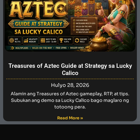
Treasures of Aztec Guide at Strategy sa Lucky
Calico
Hulyo 28, 2026
Alamin ang Treasures of Aztec gameplay, RTP, at tips.
Subukan ang demo sa Lucky Calico bago maglaro ng
totoong pera.
Read More »