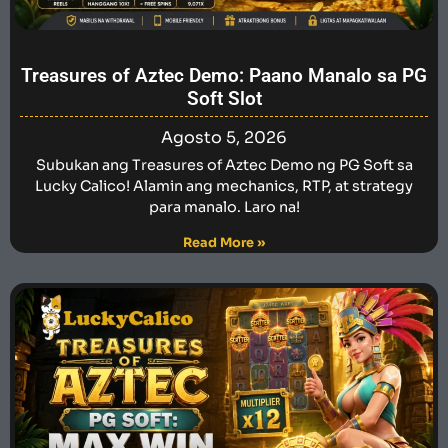
Treasures of Aztec Demo: Paano Manalo sa PG
Soft Slot
Agosto 5, 2026
Subukan ang Treasures of Aztec Demo ng PG Soft sa
Lucky Calico! Alamin ang mechanics, RTP, at strategy
para manalo. Laro na!
Read More »