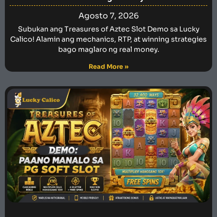
Agosto 7, 2026
Subukan ang Treasures of Aztec Slot Demo sa Lucky
Calico! Alamin ang mechanics, RTP, at winning strategies
bago maglaro ng real money.
Read More »