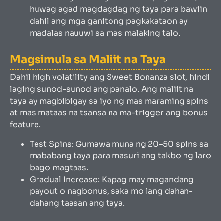
huwag agad magdagdag ng taya para bawiin
dahil ang mga ganitong pagkakataon ay
madalas nauuwi sa mas malaking talo.
Magsimula sa Maliit na Taya
Dahil high volatility ang Sweet Bonanza slot, hindi
laging sunod-sunod ang panalo. Ang maliit na
taya ay magbibigay sa iyo ng mas maraming spins
at mas mataas na tsansa na ma-trigger ang bonus
feature.
Test Spins: Gumawa muna ng 20–50 spins sa
mababang taya para masuri ang takbo ng laro
bago magtaas.
Gradual Increase: Kapag may magandang
payout o nagbonus, saka mo lang dahan-
dahang taasan ang taya.