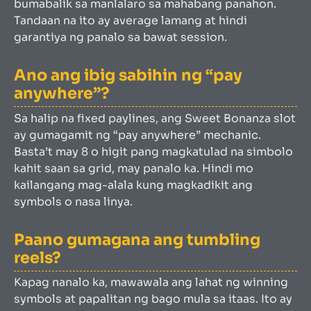
bumabalik sa manlalaro sa mahabang panahon.
Tandaan na ito ay average lamang at hindi
garantiya ng panalo sa bawat session.
Ano ang ibig sabihin ng “pay
anywhere”?
Sa halip na fixed paylines, ang Sweet Bonanza slot
ay gumagamit ng “pay anywhere” mechanic.
Basta’t may 8 o higit pang magkatulad na simbolo
kahit saan sa grid, may panalo ka. Hindi mo
kailangang mag-alala kung magkadikit ang
symbols o nasa linya.
Paano gumagana ang tumbling
reels?
Kapag nanalo ka, mawawala ang lahat ng winning
symbols at papalitan ng bago mula sa itaas. Ito ay