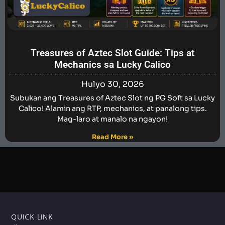
Treasures of Aztec Slot Guide: Tips at
Mechanics sa Lucky Calico
Hulyo 30, 2026
Subukan ang Treasures of Aztec Slot ng PG Soft sa Lucky
Calico! Alamin ang RTP, mechanics, at panalong tips.
Mag-laro at manalo na ngayon!
Read More »
QUICK LINK