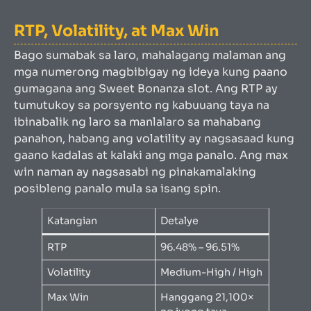
RTP, Volatility, at Max Win
Bago sumabak sa laro, mahalagang malaman ang
mga numerong magbibigay ng ideya kung paano
gumagana ang Sweet Bonanza slot. Ang RTP ay
tumutukoy sa porsyento ng kabuuang taya na
ibinabalik ng laro sa manlalaro sa mahabang
panahon, habang ang volatility ay nagsasaad kung
gaano kadalas at kalaki ang mga panalo. Ang max
win naman ay nagsasabi ng pinakamalaking
posibleng panalo mula sa isang spin.
Katangian
Detalye
RTP
96.48% – 96.51%
Volatility
Medium-High / High
Max Win
Hanggang 21,100×