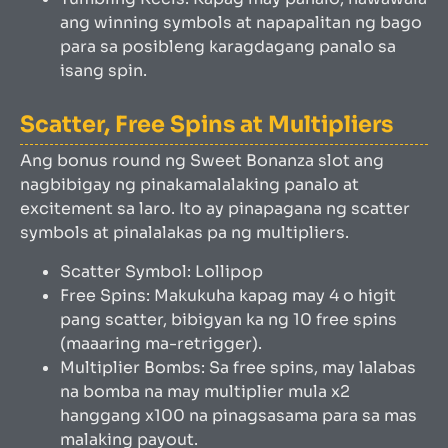
ang winning symbols at napapalitan ng bago
para sa posibleng karagdagang panalo sa
isang spin.
Scatter, Free Spins at Multipliers
Ang bonus round ng Sweet Bonanza slot ang
nagbibigay ng pinakamalalaking panalo at
excitement sa laro. Ito ay pinapagana ng scatter
symbols at pinalalakas pa ng multipliers.
Scatter Symbol: Lollipop
Free Spins: Makukuha kapag may 4 o higit
pang scatter, bibigyan ka ng 10 free spins
(maaaring ma-retrigger).
Multiplier Bombs: Sa free spins, may lalabas
na bomba na may multiplier mula x2
hanggang x100 na pinagsasama para sa mas
malaking payout.