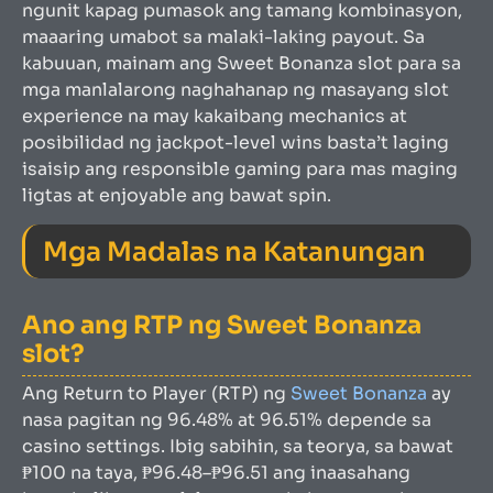
ngunit kapag pumasok ang tamang kombinasyon,
maaaring umabot sa malaki-laking payout. Sa
kabuuan, mainam ang Sweet Bonanza slot para sa
mga manlalarong naghahanap ng masayang slot
experience na may kakaibang mechanics at
posibilidad ng jackpot-level wins basta’t laging
isaisip ang responsible gaming para mas maging
ligtas at enjoyable ang bawat spin.
Mga Madalas na Katanungan
Ano ang RTP ng Sweet Bonanza
slot?
Ang Return to Player (RTP) ng
Sweet Bonanza
ay
nasa pagitan ng 96.48% at 96.51% depende sa
casino settings. Ibig sabihin, sa teorya, sa bawat
₱100 na taya, ₱96.48–₱96.51 ang inaasahang