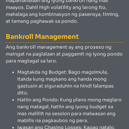
mapamahalaan ang iyong bankroll nang mas
maayos. Dahil high volatility ang larong ito,
mahalaga ang kombinasyon ng pasensya, timing,
at tamang paghawak sa pondo.
Bankroll Management
Ang bankroll management ay ang proseso ng
maingat na paglalaan at paggamit ng iyong pondo
para magtagal sa laro.
Magtakda ng Budget: Bago magsimula,
itakda kung magkano ang handa mong
gastusin at siguraduhin na hindi lalampas
dito.
Hatiin ang Pondo: Kung plano mong maglaro
nang matagal, hatiin ang iyong budget sa
mas maliliit na session para maiwasan ang
mabilis na pagkaubos ng pera.
Iwasan ang Chasing Losses: Kapag natalo,