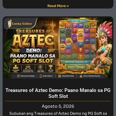
Read More »
Treasures of Aztec Demo: Paano Manalo sa PG
Soft Slot
Agosto 5, 2026
Subukan ang Treasures of Aztec Demo ng PG Soft sa