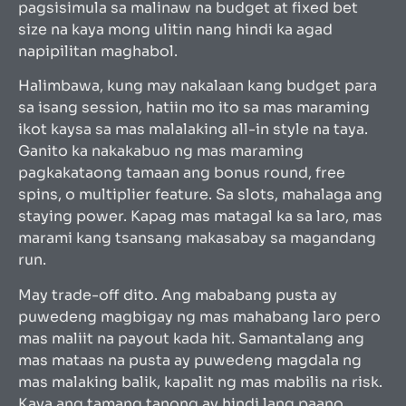
pagsisimula sa malinaw na budget at fixed bet
size na kaya mong ulitin nang hindi ka agad
napipilitan maghabol.
Halimbawa, kung may nakalaan kang budget para
sa isang session, hatiin mo ito sa mas maraming
ikot kaysa sa mas malalaking all-in style na taya.
Ganito ka nakakabuo ng mas maraming
pagkakataong tamaan ang bonus round, free
spins, o multiplier feature. Sa slots, mahalaga ang
staying power. Kapag mas matagal ka sa laro, mas
marami kang tsansang makasabay sa magandang
run.
May trade-off dito. Ang mababang pusta ay
puwedeng magbigay ng mas mahabang laro pero
mas maliit na payout kada hit. Samantalang ang
mas mataas na pusta ay puwedeng magdala ng
mas malaking balik, kapalit ng mas mabilis na risk.
Kaya ang tamang tanong ay hindi lang paano