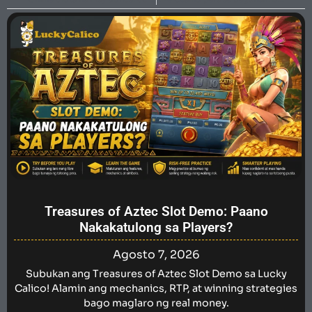
Treasures of Aztec Slot Demo: Paano
Nakakatulong sa Players?
Agosto 7, 2026
Subukan ang Treasures of Aztec Slot Demo sa Lucky
Calico! Alamin ang mechanics, RTP, at winning strategies
bago maglaro ng real money.