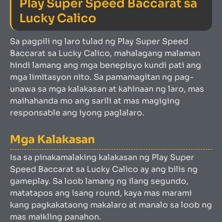
Play Super Speed Baccarat sa
Lucky Calico
Sa pagpili ng laro tulad ng Play Super Speed
Baccarat sa Lucky Calico, mahalagang malaman
hindi lamang ang mga benepisyo kundi pati ang
mga limitasyon nito. Sa pamamagitan ng pag-
unawa sa mga kalakasan at kahinaan ng laro, mas
maihahanda mo ang sarili at mas magiging
responsable ang iyong paglalaro.
Mga Kalakasan
Isa sa pinakamalaking kalakasan ng Play Super
Speed Baccarat sa Lucky Calico ay ang bilis ng
gameplay. Sa loob lamang ng ilang segundo,
matatapos ang isang round, kaya mas marami
kang pagkakataong makalaro at manalo sa loob ng
mas maikling panahon.