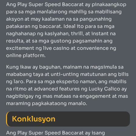
Ang Play Super Speed Baccarat ay pinakaangkop
para sa mga manlalarong mahilig sa mabilisang
aksyon at may kaalaman na sa pangunahing
patakaran ng baccarat. Ideal ito para sa mga
naghahanap ng kasiyahan, thrill, at instant na
resulta, at sa mga gustong pagsamahin ang
excitement ng live casino at convenience ng
online platform.
Kung ikaw ay baguhan, mainam na magsimula sa
mababang taya at unti-unting matutunan ang bilis
ng laro. Para sa mga eksperto naman, ang mabilis
na ritmo at advanced features ng Lucky Calico ay
nagbibigay ng mas mataas na engagement at mas
maraming pagkakataong manalo.
Konklusyon
Ang Play Super Speed Baccarat ay isang