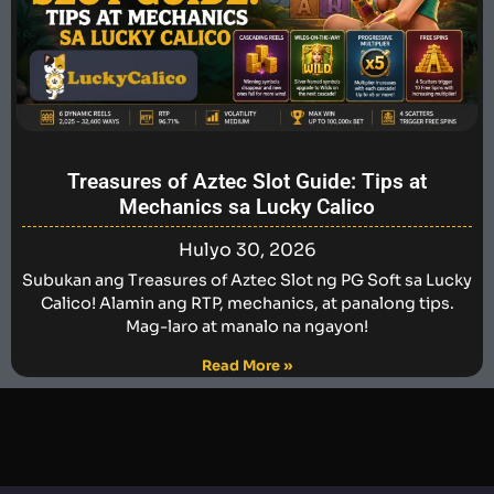
Treasures of Aztec Slot Guide: Tips at
Mechanics sa Lucky Calico
Hulyo 30, 2026
Subukan ang Treasures of Aztec Slot ng PG Soft sa Lucky
Calico! Alamin ang RTP, mechanics, at panalong tips.
Mag-laro at manalo na ngayon!
Read More »