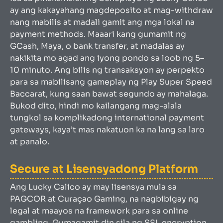
ay ang kakayahang magdeposito at mag-withdraw
nang mabilis at madali gamit ang mga lokal na
payment methods. Maaari kang gumamit ng
GCash, Maya, o bank transfer, at madalas ay
nakikita mo agad ang iyong pondo sa loob ng 5–
10 minuto. Ang bilis ng transaksyon ay perpekto
para sa mabilisang gameplay ng Play Super Speed
Baccarat, kung saan bawat segundo ay mahalaga.
Bukod dito, hindi mo kailangang mag-alala
tungkol sa komplikadong international payment
gateways, kaya’t mas nakatuon ka na lang sa laro
at panalo.
Secure at Lisensyadong Platform
Ang Lucky Calico ay may lisensya mula sa
PAGCOR at Curaçao Gaming, na nagbibigay ng
legal at maayos na framework para sa online
gambling. Gumagamit din sila ng SSL encryption