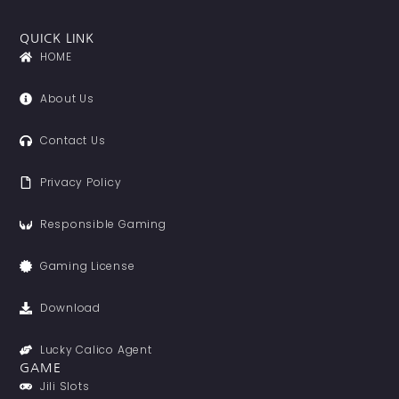
QUICK LINK
HOME
About Us
Contact Us
Privacy Policy
Responsible Gaming
Gaming License
Download
Lucky Calico Agent
GAME
Jili Slots