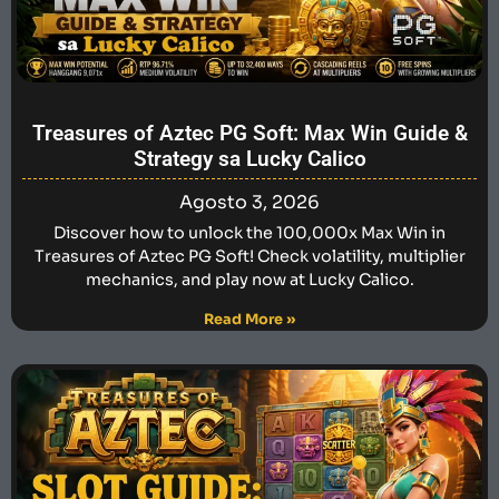
Treasures of Aztec PG Soft: Max Win Guide &
Strategy sa Lucky Calico
Agosto 3, 2026
Discover how to unlock the 100,000x Max Win in
Treasures of Aztec PG Soft! Check volatility, multiplier
mechanics, and play now at Lucky Calico.
Read More »