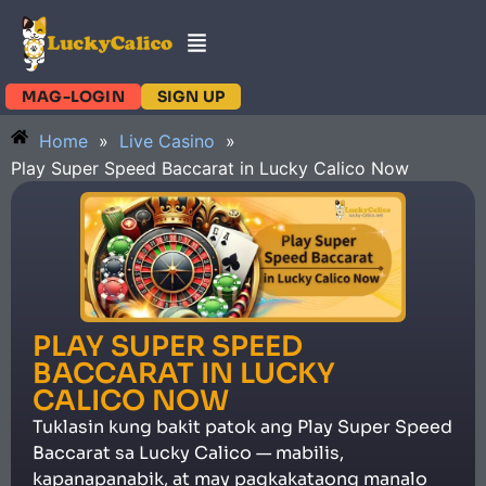
MAG-LOGIN
SIGN UP
Home
»
Live Casino
»
Play Super Speed Baccarat in Lucky Calico Now
PLAY SUPER SPEED
BACCARAT IN LUCKY
CALICO NOW
Tuklasin kung bakit patok ang Play Super Speed
Baccarat sa Lucky Calico — mabilis,
kapanapanabik, at may pagkakataong manalo