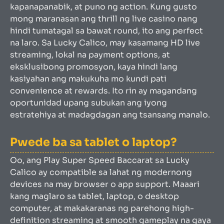
kapanapanabik, at puno ng action. Kung gusto
mong maranasan ang thrill ng live casino nang
hindi tumatagal sa bawat round, ito ang perfect
na laro. Sa Lucky Calico, may kasamang HD live
streaming, lokal na payment options, at
eksklusibong promosyon, kaya hindi lang
kasiyahan ang makukuha mo kundi pati
convenience at rewards. Ito rin ay magandang
oportunidad upang subukan ang iyong
estratehiya at madagdagan ang tsansang manalo.
Pwede ba sa tablet o laptop?
Oo, ang Play Super Speed Baccarat sa Lucky
Calico ay compatible sa lahat ng modernong
devices na may browser o app support. Maaari
kang maglaro sa tablet, laptop, o desktop
computer, at makakaranas ng parehong high-
definition streaming at smooth gameplay na gaya