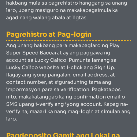
hakbang mula sa pagrehistro hanggang sa unang
laro, upang masiguro na makakapagsimula ka
agad nang walang abala at ligtas.
Pagrehistro at Pag-login
Ang unang hakbang para makapaglaro ng Play
Super Speed Baccarat ay ang paggawa ng
account sa Lucky Calico. Pumunta lamang sa
Lucky Calico website at i-click ang Sign Up.
Ilagay ang iyong pangalan, email address, at
contact number, at siguraduhing tama ang
impormasyon para sa verification. Pagkatapos
nito, makakatanggap ka ng confirmation email o
SMS upang i-verify ang iyong account. Kapag na-
verify na, maaari ka nang mag-login at simulan ang
laro.
Pagdeposito Gamit ang Lokal na