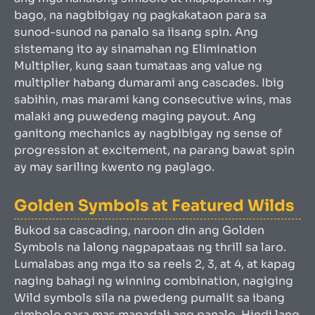
bago, na nagbibigay ng pagkakataon para sa
sunod-sunod na panalo sa iisang spin. Ang
sistemang ito ay sinamahan ng Elimination
Multiplier, kung saan tumataas ang value ng
multiplier habang dumarami ang cascades. Ibig
sabihin, mas marami kang consecutive wins, mas
malaki ang puwedeng maging payout. Ang
ganitong mechanics ay nagbibigay ng sense of
progression at excitement, na parang bawat spin
ay may sariling kwento ng paglago.
Golden Symbols at Featured Wilds
Bukod sa cascading, naroon din ang Golden
Symbols na lalong nagpapataas ng thrill sa laro.
Lumalabas ang mga ito sa reels 2, 3, at 4, at kapag
naging bahagi ng winning combination, nagiging
Wild symbols sila na pwedeng pumalit sa ibang
simbolo para mas mapadali ang panalo. Hindi lang