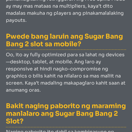
ay may mas mataas na multipliers, kaya’t dito
madalas makuha ng players ang pinakamalalaking
payouts.
Pwede bang laruin ang Sugar Bang
Bang 2 slot sa mobile?
Oo, ito ay fully optimized para sa lahat ng devices
—desktop, tablet, at mobile. Ang laro ay
responsive at hindi nagko-compromise ng
graphics o bilis kahit na nilalaro sa mas maliit na
screen. Kaya’t madaling makapaglaro kahit saan at
anumang oras.
Bakit naging paborito ng maraming
manlalaro ang Sugar Bang Bang 2
Slot?
Naging paborito ito dahil sa kombinasyon ng