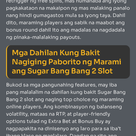
retrigger ng free spins, mas humahaba ang iyong
pagkakataon na makaipon ng mas malaking panalo
nang hindi gumagastos mula sa iyong taya. Dahil
dito, maraming players ang sabik na maabot ang
bonus round dahil ito ang madalas na nagdadala
ng pinaka-malalaking payouts.
Mga Dahilan Kung Bakit
Nagiging Paborito ng Marami
ang Sugar Bang Bang 2 Slot
Bukod sa mga pangunahing features, may iba
pang malalalim na dahilan kung bakit Sugar Bang
Bang 2 slot ang naging top choice ng maraming
online players. Ang kombinasyon ng balanseng
volatility, mataas na RTP, at player-friendly
options tulad ng Extra Bet at Bonus Buy ay
nagpapakita na dinisenyo ang laro para sa iba’t
ibang klase ng manlalaro. Dagdag pa rito ang