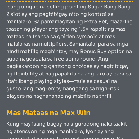
Isang unique na selling point ng Sugar Bang Bang
2 slot ay ang pagbibigay nito ng kontrol sa
manlalaro. Sa pamamagitan ng Extra Bet, maaaring
taasan ng player ang taya ng 1.5× kapalit ng mas
mataas na tsansa sa golden symbols at mas
malalakas na multipliers. Samantala, para sa mga
hindi mahilig maghintay, may Bonus Buy option na
agad nagdadala sa free spins round. Ang
pagkakaroon ng ganitong choices ay nagbibigay
ng flexibility at nagpapakita na ang laro ay para sa
iba’t ibang playing styles—mula sa casual na
gusto lang mag-enjoy hanggang sa high-risk
players na naghahanap ng mabilis na thrill.
Mas Mataas na Max Win
Kung may isang bagay na siguradong nakakaakit
ng atensyon ng mga manlalaro, iyon ay ang
posibilidad na manalo ng malaking premyo. Sa