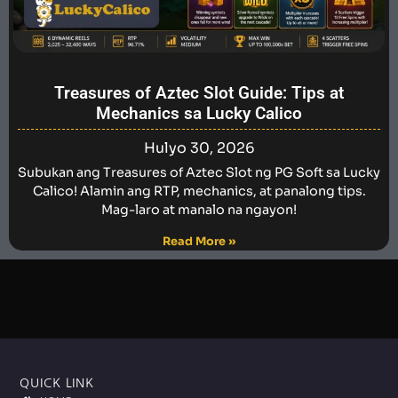
Treasures of Aztec Slot Guide: Tips at
Mechanics sa Lucky Calico
Hulyo 30, 2026
Subukan ang Treasures of Aztec Slot ng PG Soft sa Lucky
Calico! Alamin ang RTP, mechanics, at panalong tips.
Mag-laro at manalo na ngayon!
Read More »
QUICK LINK