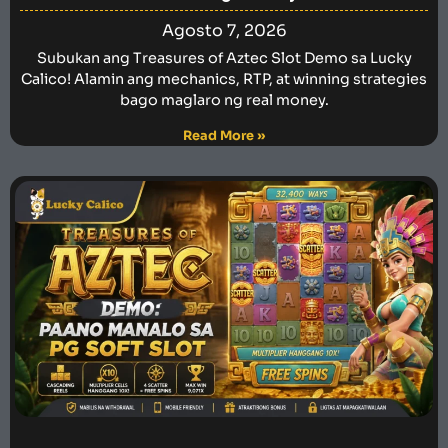
Agosto 7, 2026
Subukan ang Treasures of Aztec Slot Demo sa Lucky
Calico! Alamin ang mechanics, RTP, at winning strategies
bago maglaro ng real money.
Read More »