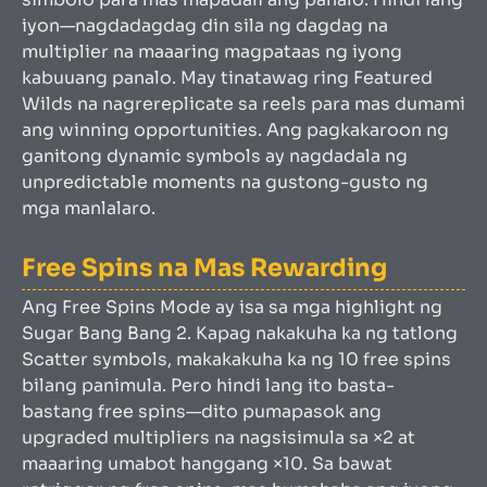
iyon—nagdadagdag din sila ng dagdag na
multiplier na maaaring magpataas ng iyong
kabuuang panalo. May tinatawag ring Featured
Wilds na nagrereplicate sa reels para mas dumami
ang winning opportunities. Ang pagkakaroon ng
ganitong dynamic symbols ay nagdadala ng
unpredictable moments na gustong-gusto ng
mga manlalaro.
Free Spins na Mas Rewarding
Ang Free Spins Mode ay isa sa mga highlight ng
Sugar Bang Bang 2. Kapag nakakuha ka ng tatlong
Scatter symbols, makakakuha ka ng 10 free spins
bilang panimula. Pero hindi lang ito basta-
bastang free spins—dito pumapasok ang
upgraded multipliers na nagsisimula sa ×2 at
maaaring umabot hanggang ×10. Sa bawat