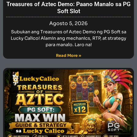
Treasures of Aztec Demo: Paano Manalo sa PG
Soft Slot
Agosto 5, 2026
Subukan ang Treasures of Aztec Demo ng PG Soft sa
Lucky Calico! Alamin ang mechanics, RTP, at strategy
para manalo. Laro na!
Read More »