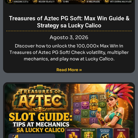
Treasures of Aztec PG Soft: Max Win Guide &
Strategy sa Lucky Calico
Agosto 3, 2026
Discover how to unlock the 100,000x Max Win in
Treasures of Aztec PG Soft! Check volatility, multiplier
mechanics, and play now at Lucky Calico.
Read More »