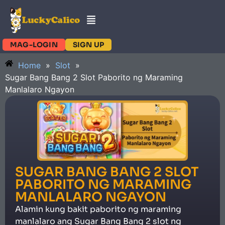
MAG-LOGIN
SIGN UP
Home
»
Slot
»
Sugar Bang Bang 2 Slot Paborito ng Maraming
Manlalaro Ngayon
SUGAR BANG BANG 2 SLOT
PABORITO NG MARAMING
MANLALARO NGAYON
Alamin kung bakit paborito ng maraming
manlalaro ang Sugar Bang Bang 2 slot ng