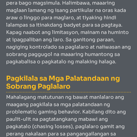
pera bago magsimula. Halimbawa, maaaring
maglaan lamang ng isang partikular na oras kada
araw o linggo para maglaro, at tiyaking hindi
lalampas sa itinakdang badyet para sa pagtaya.
Kapag naabot ang limitasyon, mainam na huminto
at ipagpaliban ang laro. Sa ganitong paraan,
nagiging kontrolado sa paglalaro at naiiwasan ang
sobrang paggugol na maaaring humantong sa
pagkabalisa o pagkatalo ng malaking halaga.
Pagkilala sa Mga Palatandaan ng
Sobrang Paglalaro
Mahalagang matutunan ng bawat manlalaro ang
maagang pagkilala sa mga palatandaan ng
problematic gaming behavior. Kabilang dito ang
paulit-ulit na pagtatangkang mabawi ang
pagkatalo (chasing losses), paglalaro gamit ang
perang nakalaan para sa pangangailangan sa