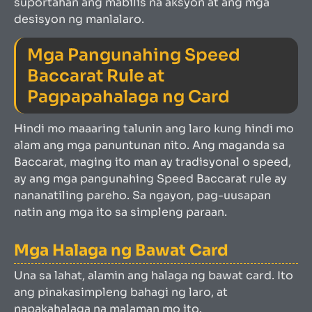
suportahan ang mabilis na aksyon at ang mga
desisyon ng manlalaro.
Mga Pangunahing Speed
Baccarat Rule at
Pagpapahalaga ng Card
Hindi mo maaaring talunin ang laro kung hindi mo
alam ang mga panuntunan nito. Ang maganda sa
Baccarat, maging ito man ay tradisyonal o speed,
ay ang mga pangunahing Speed Baccarat rule ay
nananatiling pareho. Sa ngayon, pag-uusapan
natin ang mga ito sa simpleng paraan.
Mga Halaga ng Bawat Card
Una sa lahat, alamin ang halaga ng bawat card. Ito
ang pinakasimpleng bahagi ng laro, at
napakahalaga na malaman mo ito.