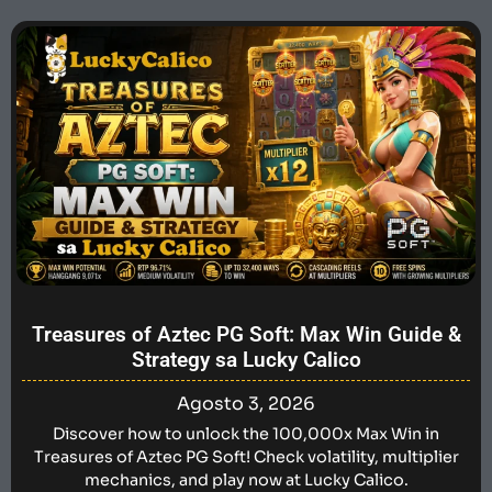
Treasures of Aztec PG Soft: Max Win Guide &
Strategy sa Lucky Calico
Agosto 3, 2026
Discover how to unlock the 100,000x Max Win in
Treasures of Aztec PG Soft! Check volatility, multiplier
mechanics, and play now at Lucky Calico.