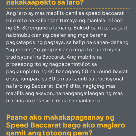
nakakaapekto sa laro?
Ang laro ay mas mabilis dahil sa speed baccarat
rule nito na kailangan tumaya ng manlalaro loob
ng 25-30 segundo lamang. Bukod pa rito, kaagad
na binubuksan ng dealer ang mga baraha
pagkatapos ng pagtaya, sa halip na dahan-dahang
“squeezing” o pinipisil ang mga ito tulad ng sa
tradisyonal na Baccarat. Ang mabilis na
prosesong ito ay nagpapahintulot sa
pagkumpleto ng 40 hanggang 50 na round bawat
oras, kumpara sa 30 o mas kaunti sa tradisyonal
na laro ng Baccarat. Dahil dito, nagiging mas
mabilis ang aksyon, na nangangailangan ng mas
mabilis na desisyon mula sa manlalaro.
Paano ako makakapagsanay ng
Speed Baccarat bago ako maglaro
gamit ang totoong pera?