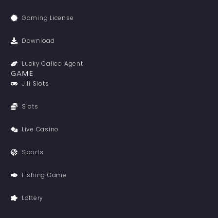
Gaming License
Download
Lucky Calico Agent
GAME
Jili Slots
Slots
Live Casino
Sports
Fishing Game
Lottery