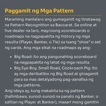
Paggamit ng Mga Pattern
Maraming manlalaro ang gumagamit ng tinatawag
na Pattern Recognition sa Baccarat. Sa online at
live dealer na laro, mayroong scoreboards o
roadmaps na nagpapakita ng history ng mga
resulta (Player, Banker, o Tie) sa isang “shoe” o set
ng cards. Ang mga sikat na roadmaps ay ang:
Big Road: Ito ang pangunahing scoreboard
na nagpapakita ng lahat ng mga resulta.
Big Eye Boy, Small Road, Cockroach Pig: Ito
ay mga deribatibo ng Big Road at ginagamit
para sa mas detalyadong pag-aanalisa ng
mga patterns.
Ang ideya ay, kung makakita ka ng pattern
(halimbawa, sunod-sunod na panalo ng Banker, o
salitan ng Player at Banker), maaari mong gamitin