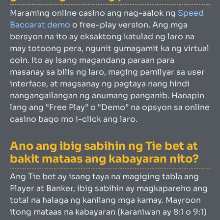
Maraming online casino ang nag-aalok ng
Speed
Baccarat demo
o free-play version. Ang mga
bersyon na ito ay eksaktong katulad ng laro na
may totoong pera, ngunit gumagamit ka ng virtual
coin. Ito ay isang magandang paraan para
masanay sa bilis ng laro, maging pamilyar sa user
interface, at magsanay ng pagtaya nang hindi
nangangailangan ng anumang panganib. Hanapin
lang ang “Free Play” o “Demo” na opsyon sa online
casino bago mo i-click ang laro.
Ano ang ibig sabihin ng Tie bet at
bakit mataas ang kabayaran nito?
Ang Tie bet ay isang taya na magiging tabla ang
Player at Banker, ibig sabihin ay magkapareho ang
total na halaga ng kanilang mga kamay. Mayroon
itong mataas na kabayaran (karaniwan ay 8:1 o 9:1)