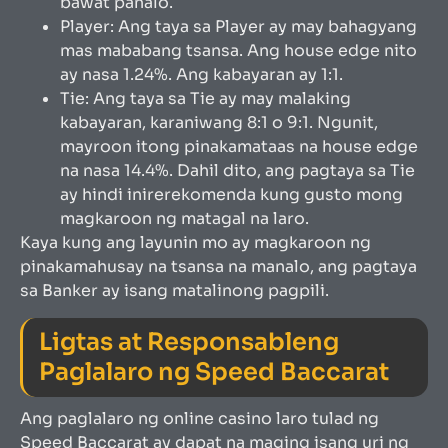
bawat panalo.
Player: Ang taya sa Player ay may bahagyang
mas mababang tsansa. Ang house edge nito
ay nasa 1.24%. Ang kabayaran ay 1:1.
Tie: Ang taya sa Tie ay may malaking
kabayaran, karaniwang 8:1 o 9:1. Ngunit,
mayroon itong pinakamataas na house edge
na nasa 14.4%. Dahil dito, ang pagtaya sa Tie
ay hindi inirerekomenda kung gusto mong
magkaroon ng matagal na laro.
Kaya kung ang layunin mo ay magkaroon ng
pinakamahusay na tsansa na manalo, ang pagtaya
sa Banker ay isang matalinong pagpili.
Ligtas at Responsableng
Paglalaro ng Speed Baccarat
Ang paglalaro ng online casino laro tulad ng
Speed Baccarat ay dapat na maging isang uri ng