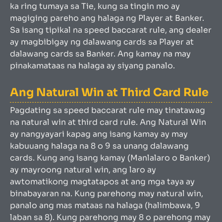
ka ring tumaya sa Tie, kung sa tingin mo ay
magiging pareho ang halaga ng Player at Banker.
Sa isang tipikal na speed baccarat rule, ang dealer
ay magbibigay ng dalawang cards sa Player at
dalawang cards sa Banker. Ang kamay na may
pinakamataas na halaga ay siyang panalo.
Ang Natural Win at Third Card Rule
Pagdating sa speed baccarat rule may tinatawag
na natural win at third card rule. Ang Natural Win
ay nangyayari kapag ang isang kamay ay may
kabuuang halaga na 8 o 9 sa unang dalawang
cards. Kung ang isang kamay (Manlalaro o Banker)
ay mayroong natural win, ang laro ay
awtomatikong magtatapos at ang mga taya ay
binabayaran na. Kung parehong may natural win,
panalo ang mas mataas na halaga (halimbawa, 9
laban sa 8). Kung parehong may 8 o parehong may