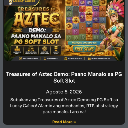
Treasures of Aztec Demo: Paano Manalo sa PG
Soft Slot
Agosto 5, 2026
Subukan ang Treasures of Aztec Demo ng PG Soft sa
Lucky Calico! Alamin ang mechanics, RTP, at strategy
para manalo. Laro na!
Read More »