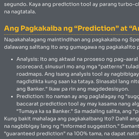
segundo. Kaya ang prediction tool ay parang turbo-
na nagtatala.
Ang Pagkakaiba ng “Prediction” at “A
Napakahalagang maintindihan ang pagkakaiba ng Speed
dalawang salitang ito ang gumagawa ng pagkakalito 
Analysis: Ito ang aktwal na proseso ng pag-aara
scorecard, sinusuri mo ang mga “patterns” tulad 
roadmaps. Ang isang analysis tool ay nagbibigay l
nagdidikta kung saan ka tataya. Sinasabi lang ni
ang Banker.” Ikaw pa rin ang magdedesisyon.
Prediction: Ito naman ay ang paglalagay ng “sugg
baccarat prediction tool ay may kasama nang alg
“Tumaya ka sa Banker.” Sa madaling salita, ang “p
Kung bakit mahalaga ang pagkakaibang ito? Dahil ang i
na nagbibigay lang ng “informed suggestion.” Saman
“guaranteed prediction” na 100% tama, na dapat nati