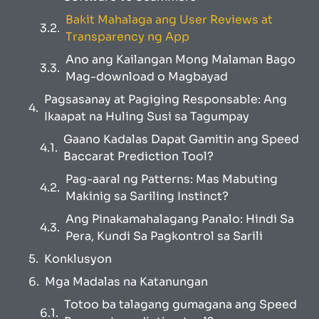
Bakit Mahalaga ang User Reviews at
Transparency ng App
Ano ang Kailangan Mong Malaman Bago
Mag-download o Magbayad
Pagsasanay at Pagiging Responsable: Ang
Ikaapat na Huling Susi sa Tagumpay
Gaano Kadalas Dapat Gamitin ang Speed
Baccarat Prediction Tool?
Pag-aaral ng Patterns: Mas Mabuting
Makinig sa Sariling Instinct?
Ang Pinakamahalagang Panalo: Hindi Sa
Pera, Kundi Sa Pagkontrol sa Sarili
Konklusyon
Mga Madalas na Katanungan
Totoo ba talagang gumagana ang Speed