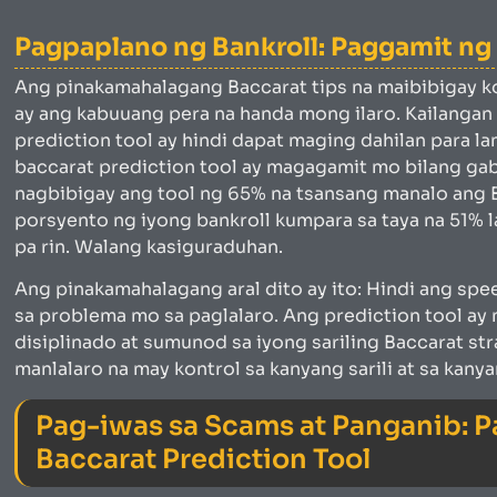
Pagpaplano ng Bankroll: Paggamit ng 
Ang pinakamahalagang Baccarat tips na maibibigay ko
ay ang kabuuang pera na handa mong ilaro. Kailangan 
prediction tool ay hindi dapat maging dahilan para 
baccarat prediction tool ay magagamit mo bilang g
nagbibigay ang tool ng 65% na tsansang manalo ang 
porsyento ng iyong bankroll kumpara sa taya na 51% l
pa rin. Walang kasiguraduhan.
Ang pinakamahalagang aral dito ay ito: Hindi ang sp
sa problema mo sa paglalaro. Ang prediction tool a
disiplinado at sumunod sa iyong sariling Baccarat str
manlalaro na may kontrol sa kanyang sarili at sa kanya
Pag-iwas sa Scams at Panganib: 
Baccarat Prediction Tool