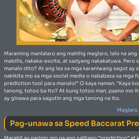
Maraming manlalaro ang mahilig maglaro, lalo na ang 
mabilis, nakaka-excite, at sadyang nakakatuwa. Pero s
manalo dito? At ang isa sa mga karaniwang sagot ay 
nakikita mo sa mga social media o nababasa sa mga 
prediction tool para manalo!” O kaya naman, “Kaya k
tanong, totoo ba ito? At kung totoo man, paano mo it
ay ginawa para sagutin ang mga tanong na ito.
Maglaro
Pag-unawa sa Speed Baccarat Pre
Marahil ay narinig mo na ang salitang “prediction” a