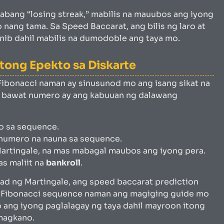
abang “losing streak,” mabilis na mauubos ang iyong
 nang tama. Sa Speed Baccarat, ang bilis ng laro at
nib dahil mabilis na dumodoble ang taya mo.
tong Epekto sa Diskarte
Fibonacci naman ay sinusunod mo ang isang sikat na
. Ang bawat numero ay ang kabuuan ng dalawang
o sa sequence.
 numero na nauna sa sequence.
Martingale, na mas mabagal maubos ang iyong pera.
s maliit na
bankroll
.
lad ng Martingale, ang speed baccarat prediction
ang Fibonacci sequence naman ang magiging guide mo
 ang iyong paglalagay ng taya dahil mayroon itong
 magkano.