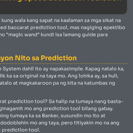
 kung wala kang sapat na kaalaman sa mga sikat na
ed baccarat prediction tool, mas nagiging epektibo
 mo “magic wand” kundi isa lamang guide para
yon Nito sa Prediction
e System dahil ito ay napakasimple. Kapag natalo ka,
 ka sa original na taya mo. Ang lohika ay, sa huli,
natalo at magkakaroon pa ng kita na katumbas ng
at prediction tool? Sa halip na tumaya nang basta-
 ginagamit mo ang prediction tool bilang gabay.
ing tumaya ka sa Banker, susundin mo ito at
 dodoblehin mo ang taya, pero titiyakin mo na ang
prediction tool.